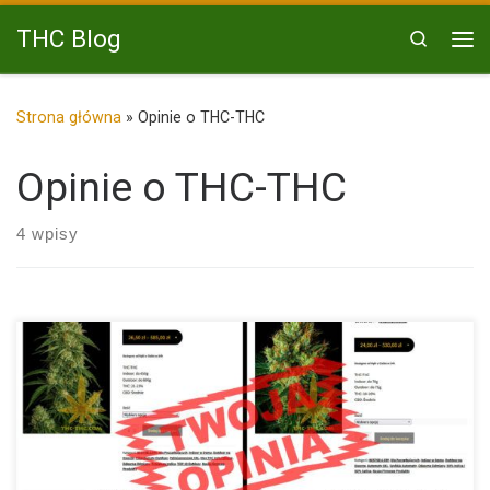
Przejdź do treści
THC Blog
Search
Me
Strona główna
»
Opinie o THC-THC
Opinie o THC-THC
4 wpisy
Nowa funkcja w sklepie THC-THC Rynek nasion marihuany
rozwija się […]