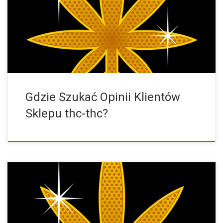
Gdzie Szukać Opinii Klientów Sklepu z Nasionami Marihuany
THC-THC? Chcesz […]
Gdzie Szukać Opinii Klientów
Sklepu thc-thc?
Sklep THC-THC powstał w 2005 roku. Od samego początku