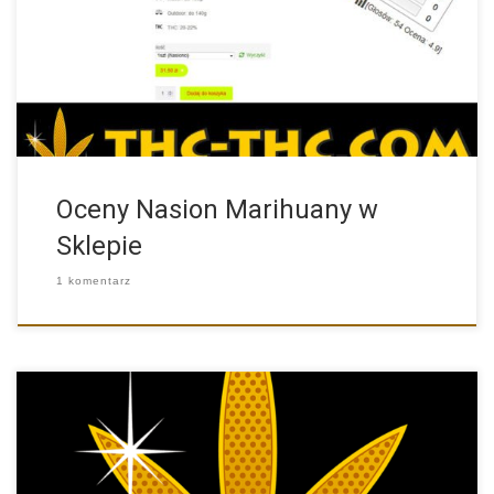
W naszym sklepie jakiś czas temu pojawiła się nowa
funkcjonalność, […]
Oceny Nasion Marihuany w
Sklepie
1 komentarz