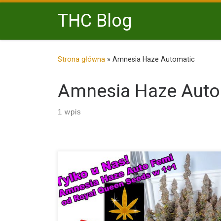
Przejdź do treści
THC Blog
Strona główna
»
Amnesia Haze Automatic
Amnesia Haze Auto
1 wpis
Uwaga, uwaga! Promocja specjalnie dla miłośników
klasyków, a zarazem niezwykłej […]