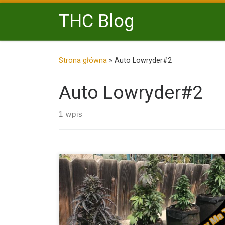
Przejdź do treści
THC Blog
Strona główna
»
Auto Lowryder#2
Auto Lowryder#2
1 wpis
Zastanawiasz się nad tym, czy outdoor w okresie sie
[…]