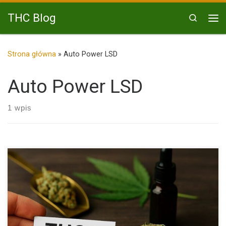
Przejdź do treści
THC Blog
Search
Me
Strona główna
»
Auto Power LSD
Auto Power LSD
1 wpis
THC, czyli tetrahydrokannabinol, to substancja, o której słyszał
niemal każdy, […]