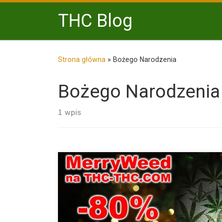
Przejdź do treści
THC Blog
Strona główna
»
Bożego Narodzenia
Bożego Narodzenia
1 wpis
MerryWeed to nasza specjalna oferta, którą urucham
okazji Świąt […]