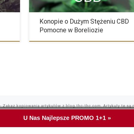
Konopie o Dużym Stężeniu CBD
Pomocne w Boreliozie
- Zakaz kopiowania artykułów z blog.thc-thc.com. Artykuły te są 
ikować, umieszczać wszędzie gdzie tylko chcesz. Nasza strona wy
U Nas Najlepsze PROMO 1+1 »
ch danych.