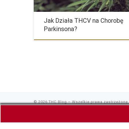
Jak Działa THCV na Chorobę
Parkinsona?
© 2026
THC Blog
– Wszelkie prawa zastrzeżone
Linki do naszych artykułów i bloga możesz publ
wczytywania zawartości. Nie gromadzimy żadny