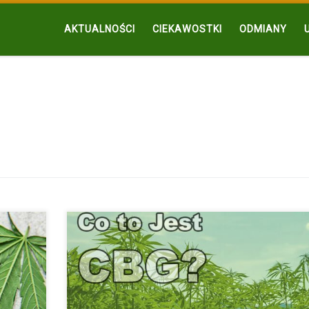
AKTUALNOŚCI
CIEKAWOSTKI
ODMIANY
ścią.
CBG Oraz Efekty Jego Stosowania Kannabigerol, zwany
jest mniej […]