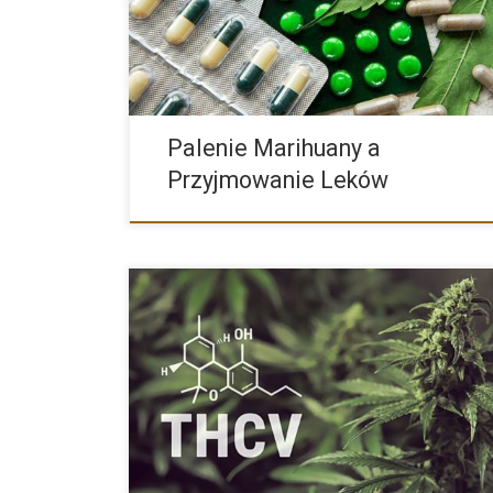
Palenie Marihuany a
Przyjmowanie Leków
Burzliwe konwersacje na temat rośliny konopi które 
ponad 100 […]