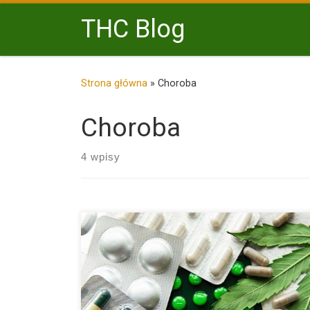
Przejdź do treści
THC Blog
Strona główna
»
Choroba
Choroba
4 wpisy
Palenie marihuany cieszy się coraz większą popularno
Nierzadko jest ona […]