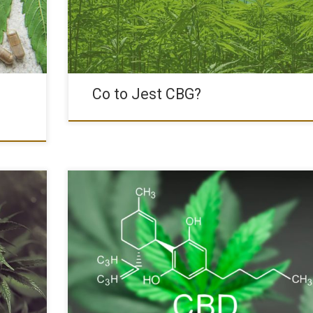
Co to Jest CBG?
wykazują
Medyczna marihuana zyskuje coraz większe uznanie, dzi
korzystnemu wpływowi w […]