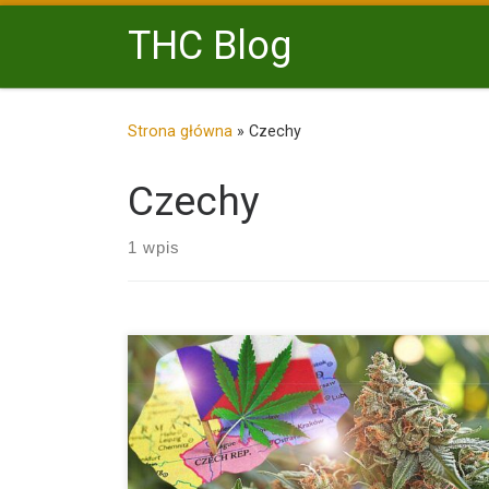
Przejdź do treści
THC Blog
Strona główna
»
Czechy
Czechy
1 wpis
Czechy wykonują bardzo poważny krok w kierunku
liberalizacji polityki narkotykowej. […]