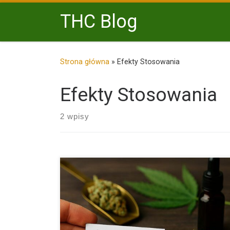
Przejdź do treści
THC Blog
Strona główna
»
Efekty Stosowania
Efekty Stosowania
2 wpisy
THC, czyli tetrahydrokannabinol, to substancja, o któ
słyszał niemal każdy, […]