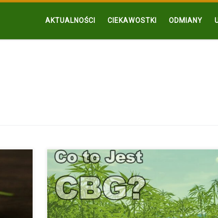
AKTUALNOŚCI
CIEKAWOSTKI
ODMIANY
rej
CBG Oraz Efekty Jego Stosowania Kannabigerol, zwany
jest mniej […]