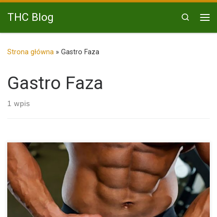
Przejdź do treści
THC Blog
Search
Me
Strona główna
»
Gastro Faza
Gastro Faza
1 wpis
Czy to prawda że odchudzanie może być wspomagane
marihuaną? Na […]