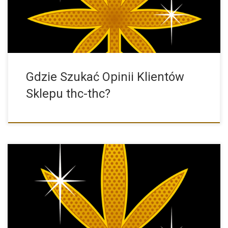
Gdzie Szukać Opinii Klientów
Sklepu thc-thc?
Sklep THC-THC powstał w 2005 roku. Od samego początku
dbaliśmy […]