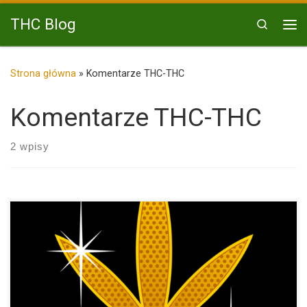
Przejdź do treści
THC Blog
Search
Me
Strona główna
»
Komentarze THC-THC
Komentarze THC-THC
2 wpisy
Gdzie Szukać Opinii Klientów Sklepu z Nasionami Marihuany
THC-THC? Chcesz […]