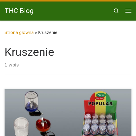
Przejdź do treści
THC Blog
Search
Me
Strona główna
»
Kruszenie
Kruszenie
1 wpis
W naszym sklepie pojawił się ostatnio ciekawy młynek do
kruszenia […]