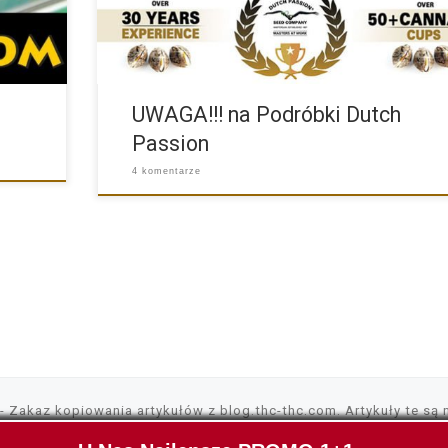
UWAGA!!! na Podróbki Dutch
Passion
4 komentarze
- Zakaz kopiowania artykułów z blog.thc-thc.com. Artykuły te są 
ikować, umieszczać wszędzie gdzie tylko chcesz. Nasza strona wy