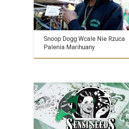
Snoop Dogg Wcale Nie Rzuca
Palenia Marihuany
W naszej ofercie sklepu pojawiły się nasiona marihua
Holenderskiego producenta […]