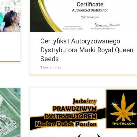
Certyfikat Autoryzowanego
Dystrybutora Marki Royal Queen
Seeds
3 komentarze
ny
Na rynku od bardzo dawna są sprzedawane podrobione
nasiona marihuany […]