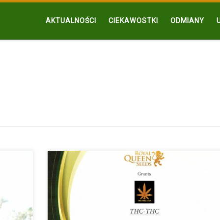
AKTUALNOŚCI
CIEKAWOSTKI
ODMIANY
miłośnik
THC-THC.COM to Autoryzowany Dystrybutor Marki Roya
Queen Seeds Miło nam […]