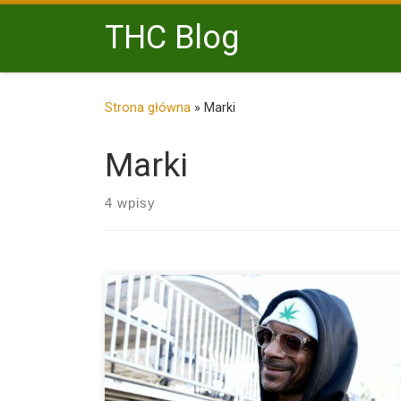
Przejdź do treści
THC Blog
Strona główna
»
Marki
Marki
4 wpisy
Snoop Dogg, legenda hip-hopu i jednocześnie wielki 
marihuany, niedawno […]