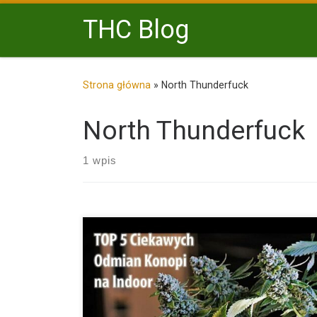
Przejdź do treści
THC Blog
Strona główna
»
North Thunderfuck
North Thunderfuck
1 wpis
Poniżej mamy dla Was ciekawy TOP 5 odmian marihu
które […]