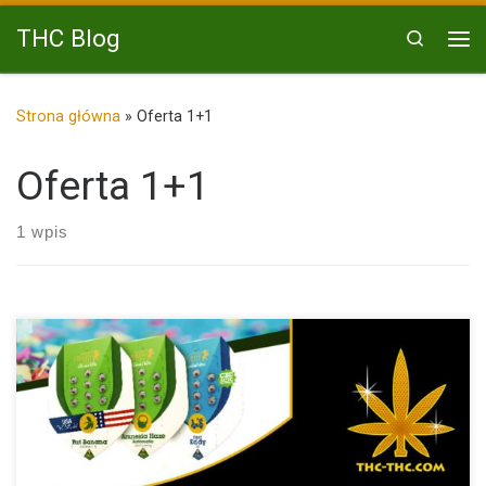
Przejdź do treści
THC Blog
Search
Me
Strona główna
»
Oferta 1+1
Oferta 1+1
1 wpis
Wspólnie z producentem nasion marihuany Royal Queen Seeds
przygotowaliśmy dla […]