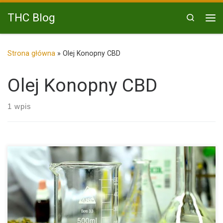
Przejdź do treści
THC Blog
Search
Me
Strona główna
»
Olej Konopny CBD
Olej Konopny CBD
1 wpis
W przeciągu ostatnich latach olej CBD pozyskany z rośliny
konopi […]