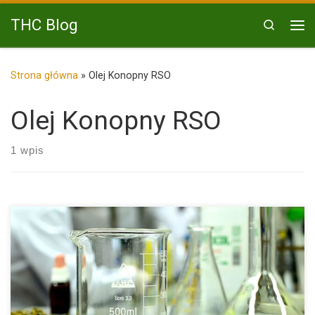
Przejdź do treści
THC Blog
Search
Me
Strona główna
»
Olej Konopny RSO
Olej Konopny RSO
1 wpis
W przeciągu ostatnich latach olej CBD pozyskany z rośliny
konopi […]