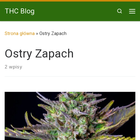
Przejdź do treści
THC Blog
Search
Me
Strona główna
»
Ostry Zapach
Ostry Zapach
2 wpisy
Blue Cheese Auto od Royal Queen Seeds to automatycznie
kwitnąca […]