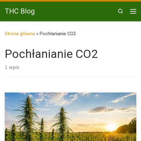
Przejdź do treści
THC Blog
Search
Me
Strona główna
»
Pochłanianie CO2
Pochłanianie CO2
1 wpis
Konopie włókniste wracają do Polski z siłą, jakiej niewielu się […]