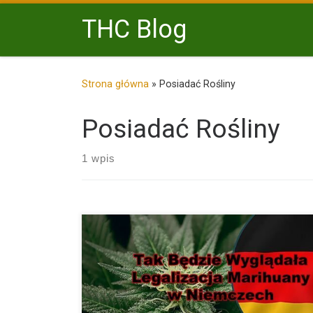
Przejdź do treści
THC Blog
Strona główna
»
Posiadać Rośliny
Posiadać Rośliny
1 wpis
Dzisiaj, tj. 12 kwietnia 2023 roku na konferencji pras
Minister […]