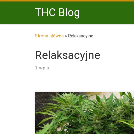
Przejdź do treści
THC Blog
Strona główna
»
Relaksacyjne
Relaksacyjne
1 wpis
To pytanie, które zadaje sobie wiele osób, które chcą
rozpocząć […]