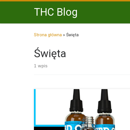
Przejdź do treści
THC Blog
Strona główna
»
Święta
Święta
1 wpis
Masz w rodzinie Babcię, Dziadka lub kogoś bliskiego
cierpi […]