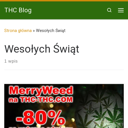
Przejdź do treści
THC Blog
Search
Me
Strona główna
»
Wesołych Świąt
Wesołych Świąt
1 wpis
MerryWeed to nasza specjalna oferta, którą uruchamiamy z
okazji Świąt […]