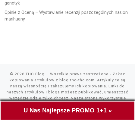
genetyk
Opinie z Oceną – Wystawianie recenzji poszczególnych nasion
marihuany
© 2026
THC Blog
– Wszelkie prawa zastrzeżone
- Zakaz
kopiowania artykułów z blog.thc-thc.com. Artykuły te są
naszą własnością i zakazujemy ich kopiowania. Linki do
naszych artykułów i bloga możesz publikować, umieszczać
wszędzie gdzie tylko chcesz. Nasza strona wykorzystuje
pliki cookies, tylko do szybszego wczytywania zawartości.
U Nas Najlepsze PROMO 1+1 »
Nie gromadzimy żadnych danych.