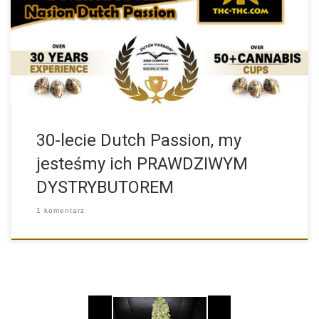
W tym roku firma produkująca nasiona marihuany Dutch Passion
obchodzi […]
30-lecie Dutch Passion, my
jesteśmy ich PRAWDZIWYM
DYSTRYBUTOREM
1 komentarz