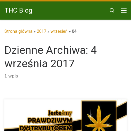
Przejdź do treści
THC Blog
Search
Me
Strona główna
»
2017
»
wrzesień
»
04
Dzienne Archiwa:
4
września 2017
1 wpis