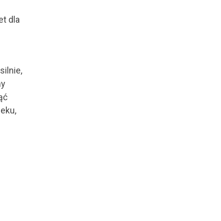
t dla
ilnie,
ny
ąć
ieku,