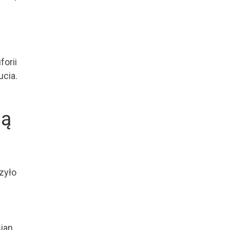
forii
ucia.
ją
zyło
sian