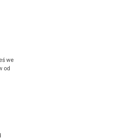
teś we
w od
d