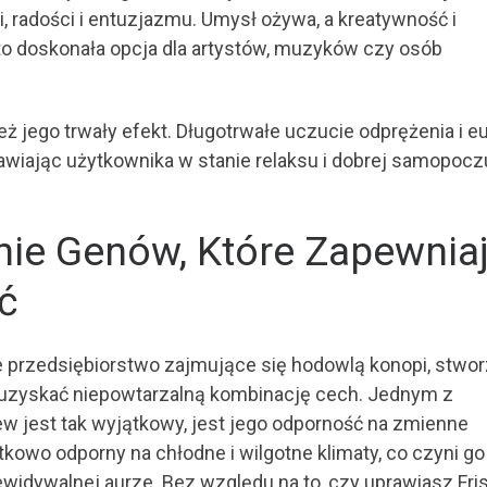
 radości i entuzjazmu. Umysł ożywa, a kreatywność i
st to doskonała opcja dla artystów, muzyków czy osób
eż jego trwały efekt. Długotrwałe uczucie odprężenia i eu
awiając użytkownika w stanie relaksu i dobrej samopocz
ie Genów, Które Zapewnia
ć
 przedsiębiorstwo zajmujące się hodowlą konopi, stwor
y uzyskać niepowtarzalną kombinację cech. Jednym z
ew jest tak wyjątkowy, jest jego odporność na zmienne
owo odporny na chłodne i wilgotne klimaty, co czyni go
widywalnej aurze. Bez względu na to, czy uprawiasz Fri