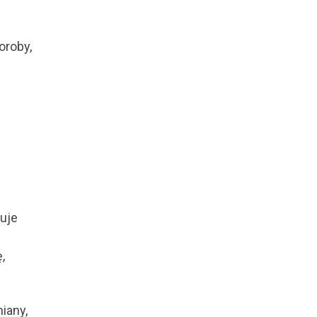
oroby,
zuje
,
iany,