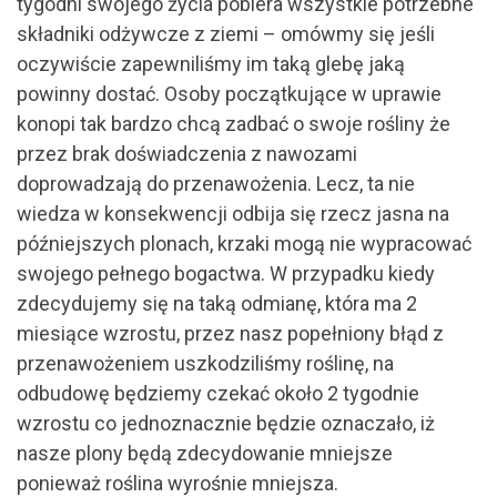
tygodni swojego życia pobiera wszystkie potrzebne
składniki odżywcze z ziemi – omówmy się jeśli
oczywiście zapewniliśmy im taką glebę jaką
powinny dostać. Osoby początkujące w uprawie
konopi tak bardzo chcą zadbać o swoje rośliny że
przez brak doświadczenia z nawozami
doprowadzają do przenawożenia. Lecz, ta nie
wiedza w konsekwencji odbija się rzecz jasna na
późniejszych plonach, krzaki mogą nie wypracować
swojego pełnego bogactwa. W przypadku kiedy
zdecydujemy się na taką odmianę, która ma 2
miesiące wzrostu, przez nasz popełniony błąd z
przenawożeniem uszkodziliśmy roślinę, na
odbudowę będziemy czekać około 2 tygodnie
wzrostu co jednoznacznie będzie oznaczało, iż
nasze plony będą zdecydowanie mniejsze
ponieważ roślina wyrośnie mniejsza.