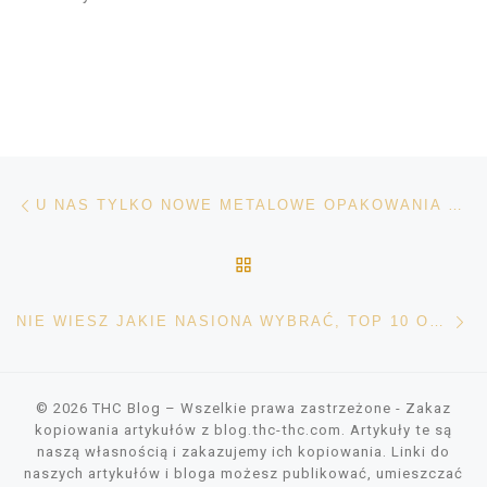
Nawigacja wpisu
Poprzedni wpis
U NAS TYLKO NOWE METALOWE OPAKOWANIA DUTCH PASSION
POWRÓT DO LISTY POS
Na
NIE WIESZ JAKIE NASIONA WYBRAĆ, TOP 10 OUTDOOR
© 2026
THC Blog
– Wszelkie prawa zastrzeżone
- Zakaz
kopiowania artykułów z blog.thc-thc.com. Artykuły te są
naszą własnością i zakazujemy ich kopiowania. Linki do
naszych artykułów i bloga możesz publikować, umieszczać