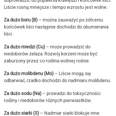
doprowadzić do popalenia krawędzi i końcówek liści.
Liście rosną mniejsze i tempo wzrostu jest wolne.
Za dużo boru (B)
– można zauważyć po żółceniu
końcówek liści następnie dochodzi do obumierania
liści.
Za dużo miedzi (Cu)
– może prowadzić do
niedoborów żelaza. Rozwój korzeni może być
zaburzony przez co roślina wolniej rośnie.
Za dużo molibdenu (Mo)
– Liście mogą się
odbarwiać, rzadko dochodzi do nadmiaru molibdenu.
Za dużo sodu (Na)
– prowadzi do toksyczności
rośliny i niedoborów różnych pierwiastków.
Za dużo siarki (S)
– Nadmiar siarki blokuje inne