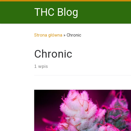
Przejdź do treści
THC Blog
Strona główna
»
Chronic
Chronic
1 wpis
White Widow to jedna z najbardziej znanych i popula
odmian […]