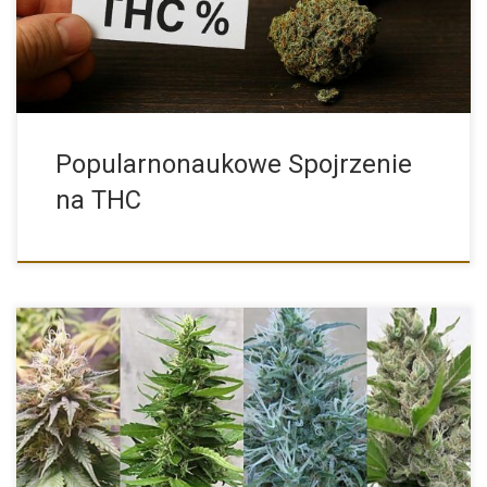
Popularnonaukowe Spojrzenie
na THC
Obecnie na rynku konopnym mamy niezliczoną ilość nasion
marihuany różnych […]