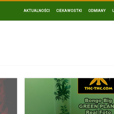
AKTUALNOŚCI
CIEKAWOSTKI
ODMIANY
bie
Fajka wodna – Bongo Big GREEN PLANT to przepiękna f
[…]