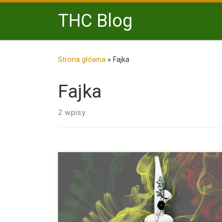
Przejdź do treści
THC Blog
Strona główna
»
Fajka
Fajka
2 wpisy
Szukasz małej poręcznej fajki wodnej? Mamy dla Cie
propozycję takiego […]