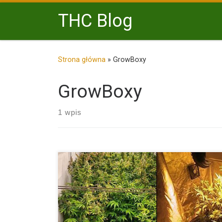
Przejdź do treści
THC Blog
Strona główna
»
GrowBoxy
GrowBoxy
1 wpis
Kiedy stajesz przed wyborem growboxa (namiot do 
konopi), na […]