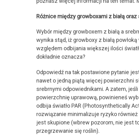
poznasz więcej informacji na ten temat. Mi
Różnice między growboxami z białą oraz 
Wybór między growboxem z białą a srebrn
wynika stąd, iż growboxy z białą powłok
względem odbijania większej ilości światł
dokładnie oznacza?
Odpowiedź na tak postawione pytanie jes
nawet o jedną piątą więcej powierzchni 
srebrnymi odpowiednikami. A zatem, jeśl
powierzchnię uprawową, powinieneś wybrać
odbija światło PAR (Photosynthetically Act
rozwiązanie minimalizuje ryzyko również 
jest skupione (wbrew pozorom, nie jest 
przegrzewanie się roślin).