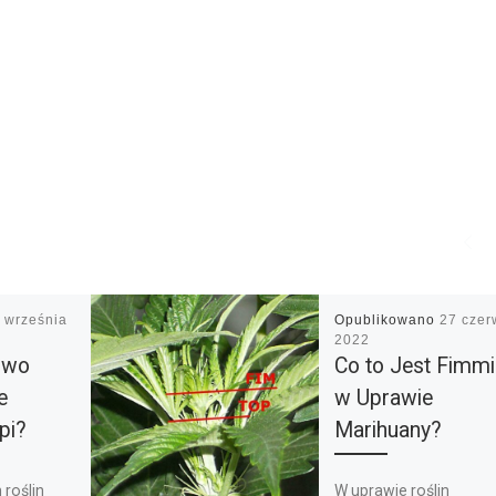
 września
Opublikowano
27 czer
2022
owo
Co to Jest Fimm
e
w Uprawie
pi?
Marihuany?
 roślin
W uprawie roślin