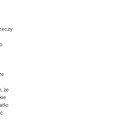
rzeczy
o
ze
, że
kie
atło
ać