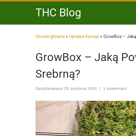
Przejdź do treści
THC Blog
Strona główna
»
Uprawa Konopi
»
GrowBox – Jaką
GrowBox – Jaką Pow
Srebrną?
Opublikowano
25 sierpnia 2024
|
1 komentarz