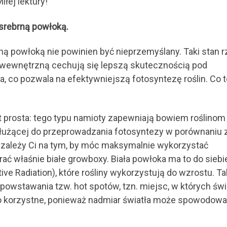
łej lektury!
srebrną powłoką.
ą powłoką nie powinien być nieprzemyślany. Taki stan 
ą wewnętrzną cechują się lepszą skutecznością pod
a, co pozwala na efektywniejszą fotosyntezę roślin. Co t
t prosta: tego typu namioty zapewniają bowiem roślinom
służącej do przeprowadzania fotosyntezy w porównaniu 
i zależy Ci na tym, by móc maksymalnie wykorzystać
 właśnie białe growboxy. Biała powłoka ma to do siebie
ive Radiation), które rośliny wykorzystują do wzrostu. Ta
powstawania tzw. hot spotów, tzn. miejsc, w których świ
to korzystne, ponieważ nadmiar światła może spowodow