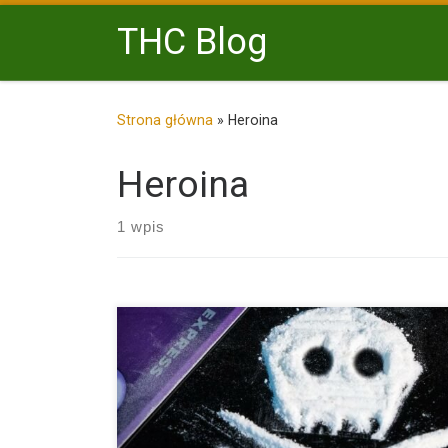
Przejdź do treści
THC Blog
Strona główna
»
Heroina
Heroina
1 wpis
Narkotyki istnieją od tysięcy lat. Na początku były
ekstrahowane bardziej […]