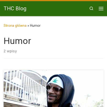
Przejdź do treści
THC Blog
Search
Me
Strona główna
»
Humor
Humor
2 wpisy
Snoop Dogg, legenda hip-hopu i jednocześnie wielki miłośnik
marihuany, niedawno […]