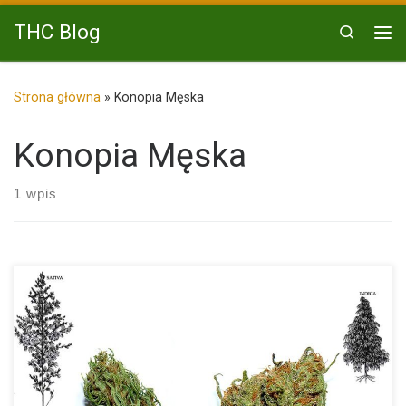
Przejdź do treści
THC Blog
Search
Me
Strona główna
»
Konopia Męska
Konopia Męska
1 wpis
Sativa vs Indica: gatunki marihuany i ich oddziaływanie W
każdym […]