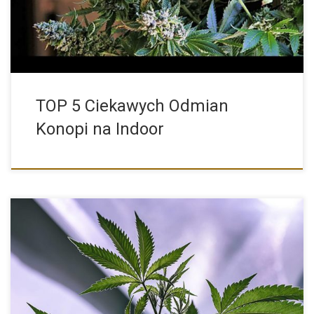
TOP 5 Ciekawych Odmian
Konopi na Indoor
Kush to lokalna indica, która dała początek wielu szeroko
stosowanym […]