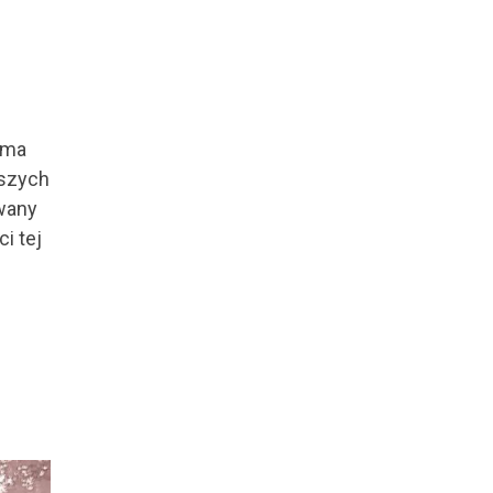
 ma
jszych
iwany
i tej