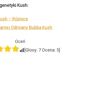
genetyki Kush:
Kush – Różnice
darnej Odmiany Bubba Kush
Oceń
[Głosy:
7
Ocena:
5
]