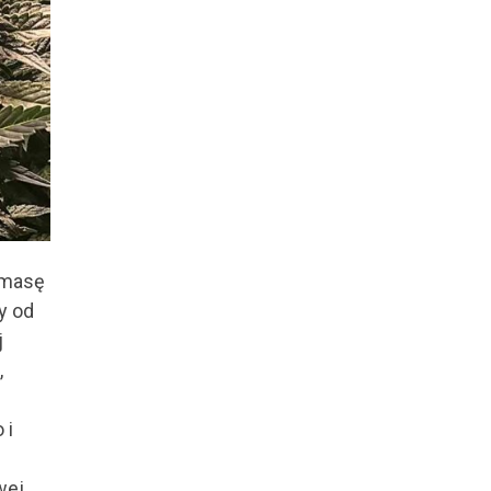
 masę
y od
j
,
 i
wej