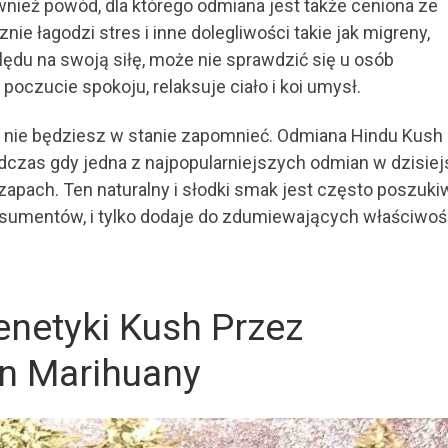
również powód, dla którego odmiana jest także ceniona ze
e łagodzi stres i inne dolegliwości takie jak migreny,
lędu na swoją siłę, może nie sprawdzić się u osób
oczucie spokoju, relaksuje ciało i koi umysł.
m nie będziesz w stanie zapomnieć. Odmiana Hindu Kush
podczas gdy jedna z najpopularniejszych odmian w dzisie
pach. Ten naturalny i słodki smak jest często poszuk
sumentów, i tylko dodaje do zdumiewających właściwośc
netyki Kush Przez
n Marihuany