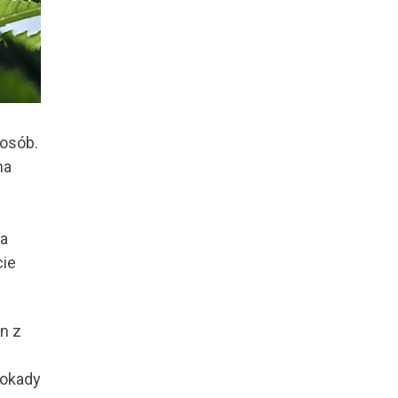
posób.
na
wa
cie
n z
lokady