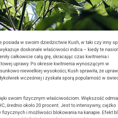
posiada w swoim dziedzictwie Kush, w taki czy inny s
wykazuje doskonałe właściwości indica – kiedy te nasio
niły całkowicie całą grę, skracając czas kwitnienia i
ktowej uprawy. Po okresie kwitnienia wynoszącym w
tosunkowo niewielkiej wysokości, Kush sprawiła, że upra
iedykolwiek wcześniej i zyskała sporą popularność w świe
dzięki swoim fizycznym właściwościom. Większość odmia
, średnio około 20 procent. Jest to intensywny, ciężko
fizycznych i możliwości blokowania na kanapie. Efekt b