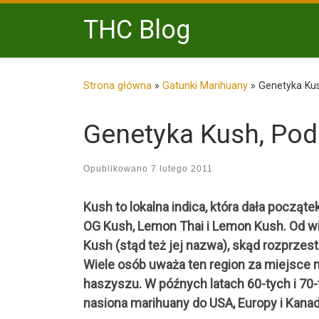
Przejdź do treści
THC Blog
Strona główna
»
Gatunki Marihuany
»
Genetyka Kus
Genetyka Kush, Pod
Opublikowano
7 lutego 2011
Kush to lokalna indica, która dała począ
OG Kush, Lemon Thai i Lemon Kush. Od w
Kush (stąd też jej nazwa), skąd rozprzest
Wiele osób uważa ten region za miejsce na
haszyszu. W późnych latach 60-tych i 70-
nasiona marihuany do USA, Europy i Kanad