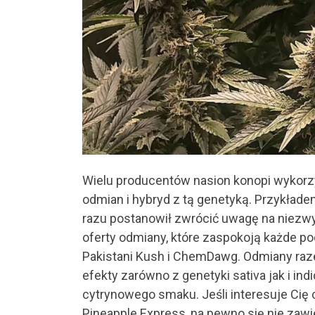
Wielu producentów nasion konopi wykorzy
odmian i hybryd z tą genetyką. Przykład
razu postanowił zwrócić uwagę na niezwy
oferty odmiany, które zaspokoją każde p
Pakistani Kush i ChemDawg. Odmiany raz
efekty zarówno z genetyki sativa jak i in
cytrynowego smaku. Jeśli interesuje Ci
Pineapple Express, na pewno się nie zaw