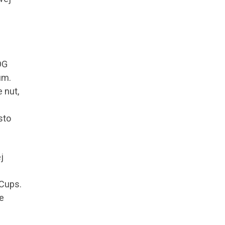
OG
um.
 nut,
sto
j
 Cups.
e