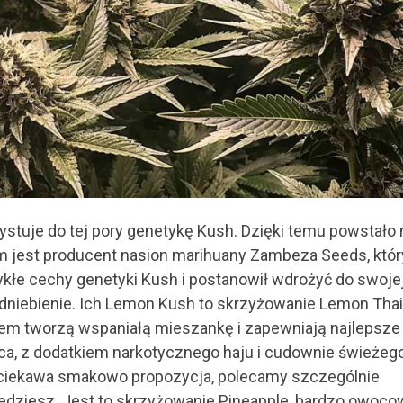
stuje do tej pory genetykę Kush. Dzięki temu powstało
em jest producent nasion marihuany Zambeza Seeds, któr
kłe cechy genetyki Kush i postanowił wdrożyć do swoje
odniebienie. Ich Lemon Kush to skrzyżowanie Lemon Thai
em tworzą wspaniałą mieszankę i zapewniają najlepsze
dica, z dodatkiem narkotycznego haju i cudownie świeżego
ę ciekawa smakowo propozycja, polecamy szczególnie
iedziesz. Jest to skrzyżowanie Pineapple, bardzo owoco