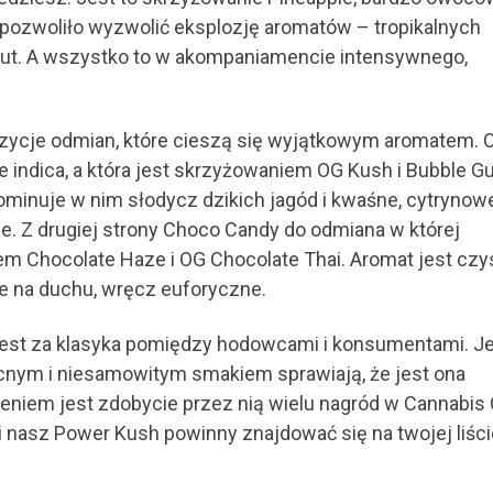
pozwoliło wyzwolić eksplozję aromatów – tropikalnych
ut. A wszystko to w akompaniamencie intensywnego,
zycje odmian, które cieszą się wyjątkowym aromatem. 
 indica, a która jest skrzyżowaniem OG Kush i Bubble G
dominuje w nim słodycz dzikich jagód i kwaśne, cytrynowe
ce. Z drugiej strony Choco Candy do odmiana w której
iem Chocolate Haze i OG Chocolate Thai. Aromat jest czy
 na duchu, wręcz euforyczne.
est za klasyka pomiędzy hodowcami i konsumentami. Je
cnym i niesamowitym smakiem sprawiają, że jest ona
niem jest zdobycie przez nią wielu nagród w Cannabis
i nasz Power Kush powinny znajdować się na twojej liści