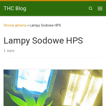
Przejdź do treści
THC Blog
Search
Me
Strona główna
»
Lampy Sodowe HPS
Lampy Sodowe HPS
1 wpis
Jakie są Lampy i Jaką Lampę Wybrać do Uprawy Konopi […]