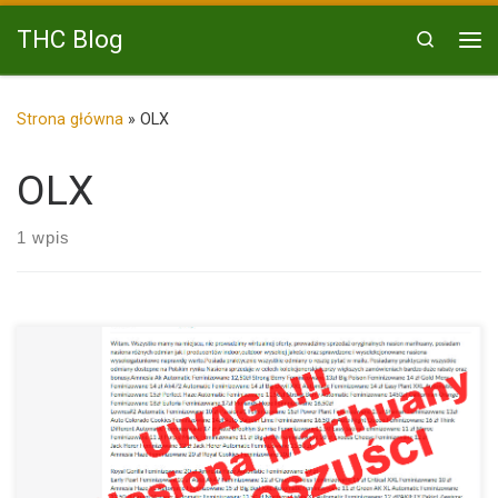
Przejdź do treści
THC Blog
Search
Me
Strona główna
»
OLX
OLX
1 wpis
Uwaga na nasiona marihuany z ogłoszeń na OLX. Już jakiś […]