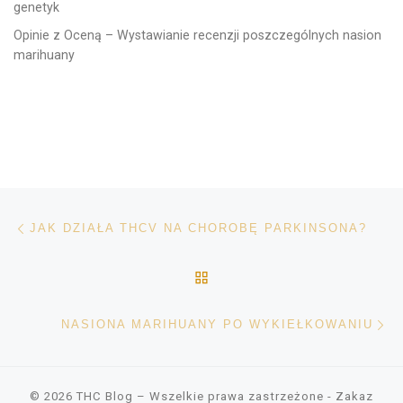
genetyk
Opinie z Oceną – Wystawianie recenzji poszczególnych nasion
marihuany
Nawigacja wpisu
Poprzedni wpis
JAK DZIAŁA THCV NA CHOROBĘ PARKINSONA?
POWRÓT DO LISTY POS
Na
NASIONA MARIHUANY PO WYKIEŁKOWANIU
© 2026
THC Blog
– Wszelkie prawa zastrzeżone
- Zakaz