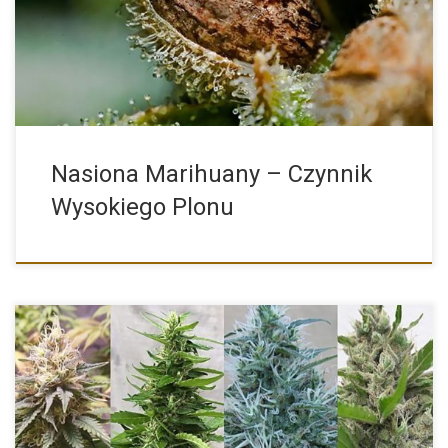
plonów, dobrego jakościowo cannabisu […]
Nasiona Marihuany – Czynnik
Wysokiego Plonu
Obecnie na rynku konopnym mamy niezliczoną ilość nasion
marihuany różnych […]