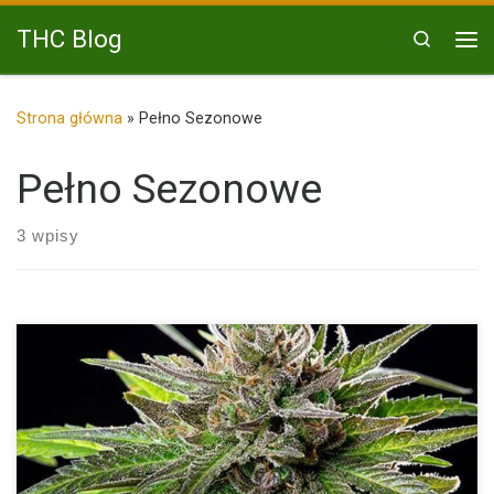
Przejdź do treści
THC Blog
Search
Me
Strona główna
»
Pełno Sezonowe
Pełno Sezonowe
3 wpisy
Blue Cheese od Royal Queen Seeds to wyjątkowa odmiana
marihuany, […]