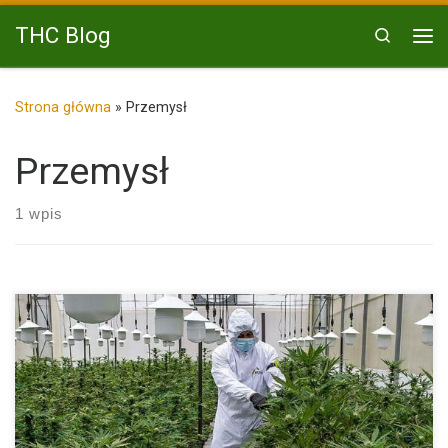
Przejdź do treści
THC Blog
Search
Me
Strona główna
»
Przemysł
Przemysł
1 wpis
Miłośnicy marihuany leczniczej mają okazję do świętowania.
Otóż, okazuje się, […]