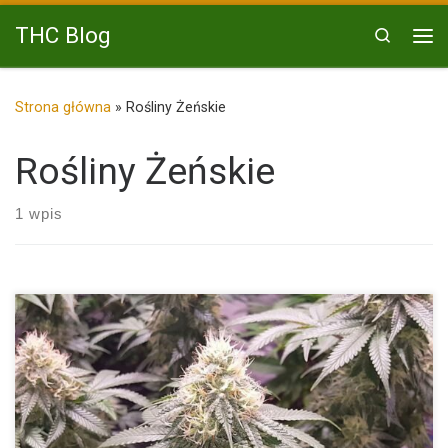
Przejdź do treści
THC Blog
Search
Me
Strona główna
»
Rośliny Żeńskie
Rośliny Żeńskie
1 wpis
Jednymi z najpopularniejszych i najbardziej rozpoznawalnych
odmian konopi na świecie […]