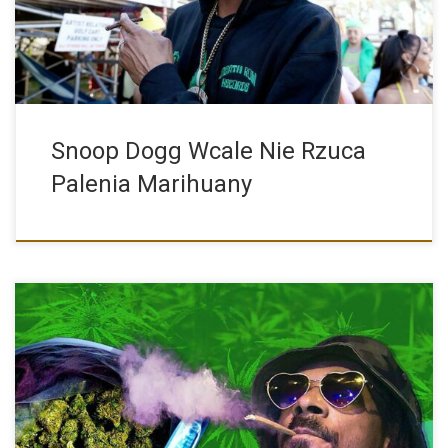
Snoop Dogg Wcale Nie Rzuca
Palenia Marihuany
Legenda hip-hopu i wieloletni wielbiciel marihuany Snoop Dogg,
zszokował opinię […]