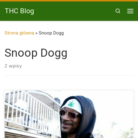
Przejdź do treści
THC Blog
Search
Me
Strona główna
»
Snoop Dogg
Snoop Dogg
2 wpisy
Snoop Dogg, legenda hip-hopu i jednocześnie wielki miłośnik
marihuany, niedawno […]