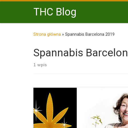
Przejdź do treści
THC Blog
Strona główna
»
Spannabis Barcelona 2019
Spannabis Barcelo
1 wpis
W dni 6, 7, 8, listopada 2015 w Pradze odbył […]