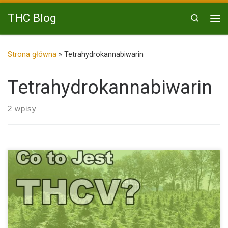
Przejdź do treści
THC Blog
Search
Me
Strona główna
»
Tetrahydrokannabiwarin
Tetrahydrokannabiwarin
2 wpisy
THCV cieszy się rosnącą popularnością. Naukowcy dokonują
kolejnych badań z […]