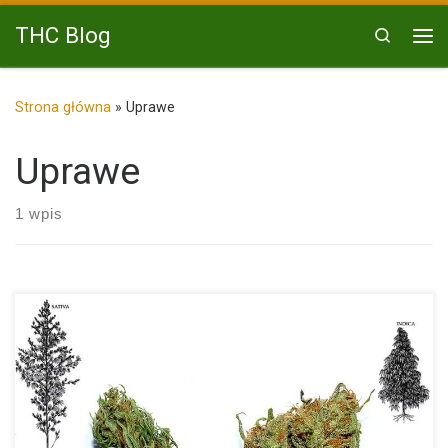
Przejdź do treści
THC Blog
Search
Me
Strona główna
»
Uprawe
Uprawe
1 wpis
Sativa vs Indica: gatunki marihuany i ich oddziaływanie W
każdym […]