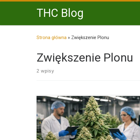
Przejdź do treści
THC Blog
Strona główna
»
Zwiększenie Plonu
Zwiększenie Plonu
2 wpisy
Automaty XXL to rezultat wieloetapowych selekcji i
krzyżowań, których celem […]