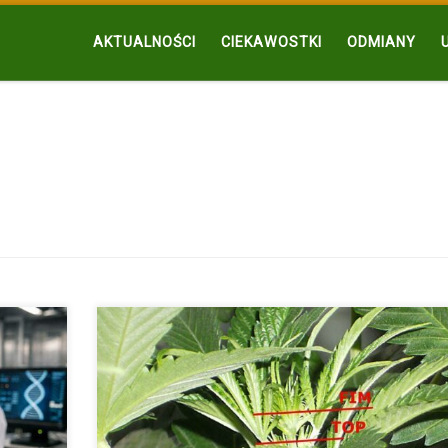
AKTUALNOŚCI
CIEKAWOSTKI
ODMIANY
W uprawie roślin najważniejszy jest grunt oraz odpowied
pielęgnacja. Na […]