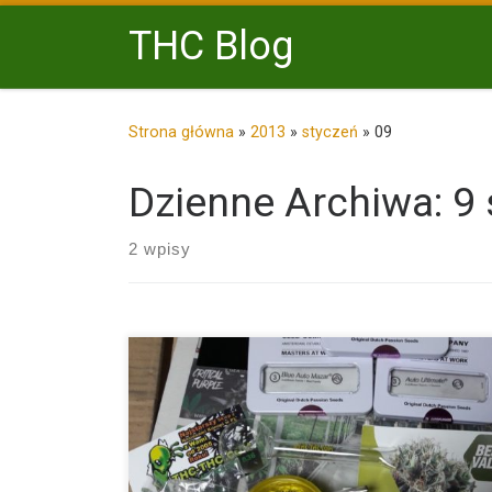
Przejdź do treści
THC Blog
Strona główna
»
2013
»
styczeń
»
09
Dzienne Archiwa:
9 
2 wpisy
Większość ludzi myśli że sprzedaż nasion konopi do
kolekcjonerskich […]