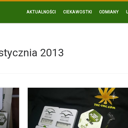
AKTUALNOŚCI
CIEKAWOSTKI
ODMIANY
stycznia 2013
 celów
Nasiona konopi i konopie były wykorzystywane od tysięcy
Na […]