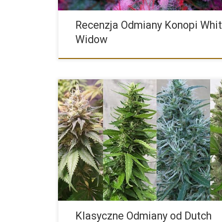
Recenzja Odmiany Konopi Whi
Widow
Obecnie na rynku konopnym mamy niezliczoną ilość 
marihuany różnych […]
Klasyczne Odmiany od Dutch