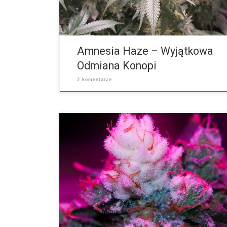
Amnesia Haze – Wyjątkowa
Odmiana Konopi
2 komentarze
White Widow to jedna z najbardziej znanych i popula
odmian […]