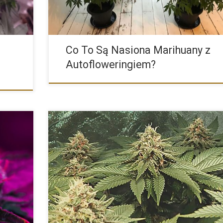
Co To Są Nasiona Marihuany z
Autofloweringiem?
rnych
Charakterystyka Nasion Marihuany Odmiany Konopi Roya
Gorilla od Producenta Royal […]