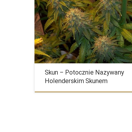
Skunk jest bez wątpienia jedną z najbardziej znanyc
marihuany […]
Skun – Potocznie Nazywany
Holenderskim Skunem