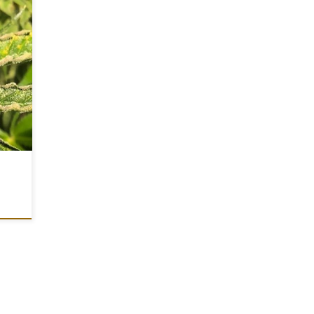
kies
j