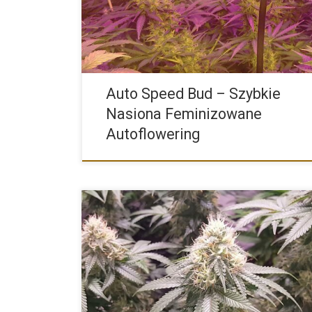
Auto Speed Bud – Szybkie
Nasiona Feminizowane
Autoflowering
Jednymi z najpopularniejszych i najbardziej rozpozn
odmian konopi na świecie […]