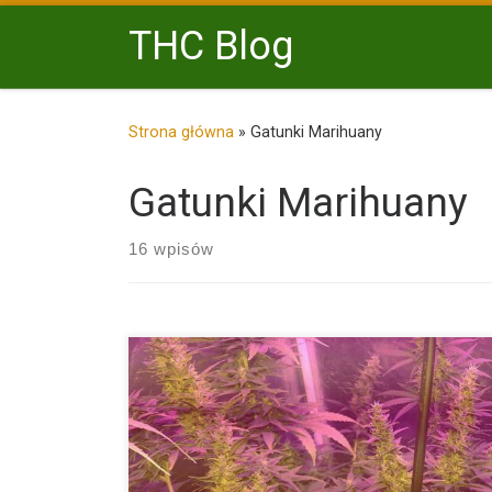
Przejdź do treści
THC Blog
Strona główna
»
Gatunki Marihuany
Gatunki Marihuany
16 wpisów
Dlaczego warto wybrać Auto Speed Bud? Auto Spee
[…]