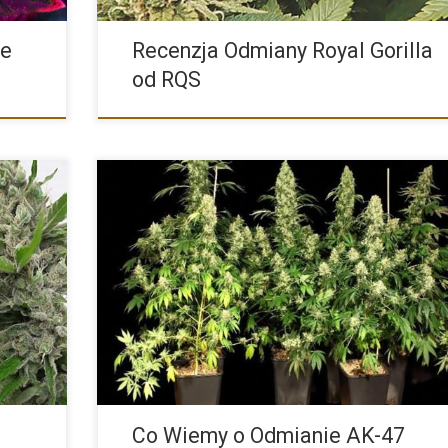
te
Recenzja Odmiany Royal Gorilla
od RQS
nasion
Skąd się wywodzi jedna z najsłynniejszych a tym samym
najlepszych […]
Co Wiemy o Odmianie AK-47