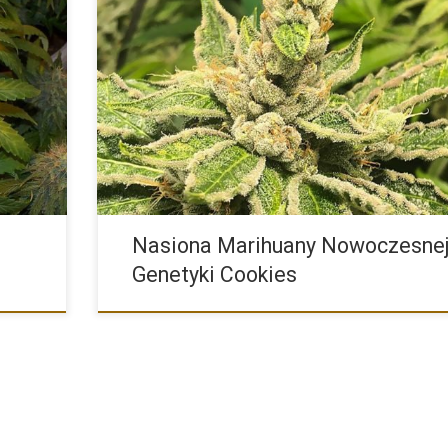
h odmian
Zanurzmy się w historii genetyki Cookies. Genetyka Coo
jest relatywnie […]
Nasiona Marihuany Nowoczesne
Genetyki Cookies