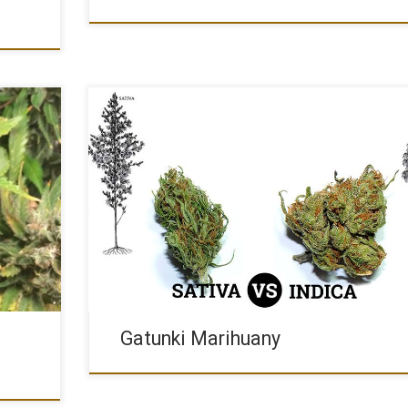
w w
Sativa vs Indica: gatunki marihuany i ich oddziaływanie 
każdym […]
Gatunki Marihuany