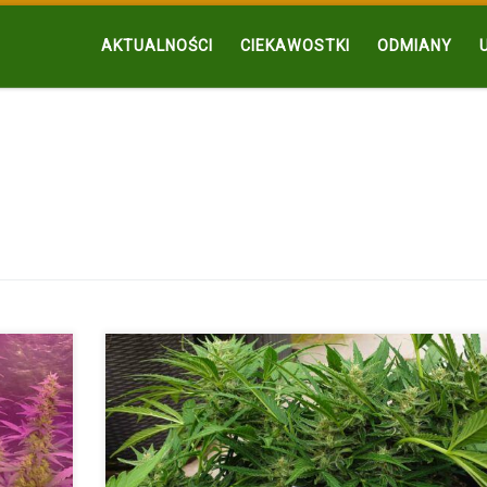
AKTUALNOŚCI
CIEKAWOSTKI
ODMIANY
d Bud to
To pytanie, które zadaje sobie wiele osób, które chcą
rozpocząć […]