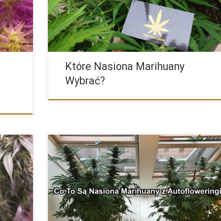
Które Nasiona Marihuany
Wybrać?
awalnych
Cannabis Ruderalis jest rośliną szczególną. Od konopi
indyjskiej i siewnej […]