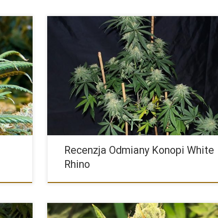
st
White Rhino to klasyczna, mocno uderzająca odmiana ind
która blisko […]
Recenzja Odmiany Konopi White
Rhino