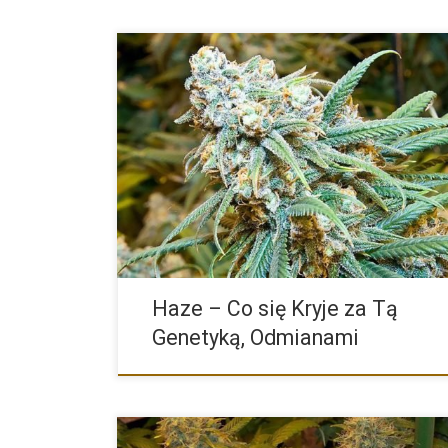
Legendy otaczające Haze sprawiają, że wiele osób je
zarówno zaintrygowanych […]
Haze – Co się Kryje za Tą
Genetyką, Odmianami