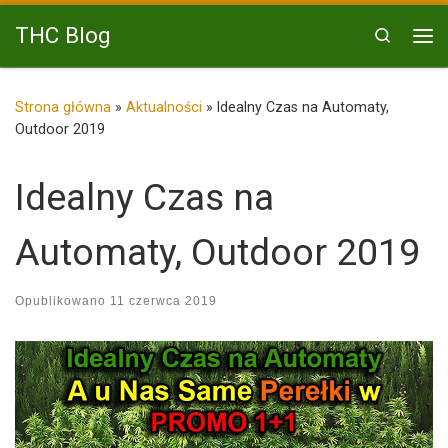
Przejdź do treści
THC Blog
Search
Me
Strona główna
»
Aktualności
»
Idealny Czas na Automaty,
Outdoor 2019
Idealny Czas na
Automaty, Outdoor 2019
Opublikowano
11 czerwca 2019