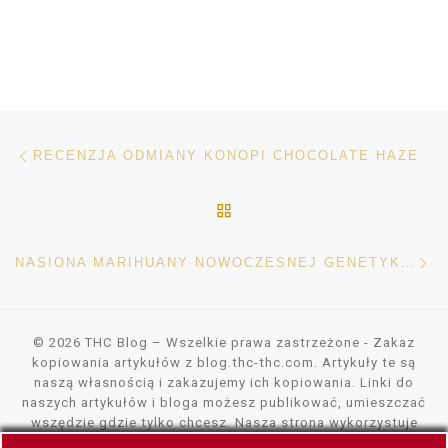
Nawigacja wpisu
Poprzedni wpis
RECENZJA ODMIANY KONOPI CHOCOLATE HAZE
POWRÓT DO LISTY POS
Na
NASIONA MARIHUANY NOWOCZESNEJ GENETYKI COOKIES
© 2026
THC Blog
– Wszelkie prawa zastrzeżone
- Zakaz
kopiowania artykułów z blog.thc-thc.com. Artykuły te są
naszą własnością i zakazujemy ich kopiowania. Linki do
naszych artykułów i bloga możesz publikować, umieszczać
wszędzie gdzie tylko chcesz. Nasza strona wykorzystuje
pliki cookies, tylko do szybszego wczytywania zawartości.