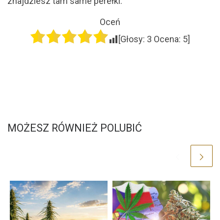
znajdziesz tam same perełki.
Oceń
[Głosy:
3
Ocena:
5
]
MOŻESZ RÓWNIEŻ POLUBIĆ