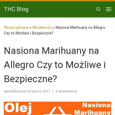
Przejdź do treści
THC Blog
Search
Me
Strona główna
»
Aktualności
»
Nasiona Marihuany na Allegro
Czy to Możliwe i Bezpieczne?
Nasiona Marihuany na
Allegro Czy to Możliwe i
Bezpieczne?
Opublikowano
9 marca 2017
|
5 komentarzy