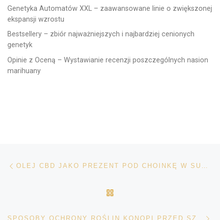
Genetyka Automatów XXL – zaawansowane linie o zwiększonej
ekspansji wzrostu
Bestsellery – zbiór najważniejszych i najbardziej cenionych
genetyk
Opinie z Oceną – Wystawianie recenzji poszczególnych nasion
marihuany
Nawigacja wpisu
Poprzedni wpis
OLEJ CBD JAKO PREZENT POD CHOINKĘ W SUPER CENIE
POWRÓT DO LISTY POS
Na
SPOSOBY OCHRONY ROŚLIN KONOPI PRZED SZKODNIKAMI